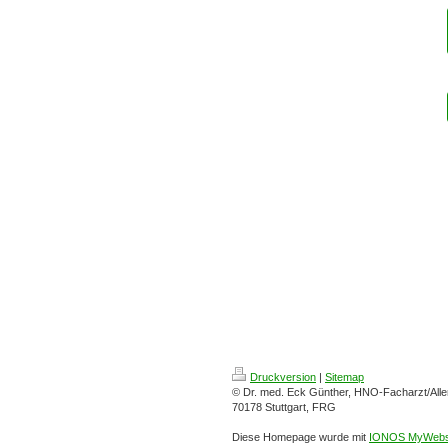
Druckversion
|
Sitemap
© Dr. med. Eck Günther, HNO-Facharzt/Aller
70178 Stuttgart, FRG
Diese Homepage wurde mit
IONOS MyWebs