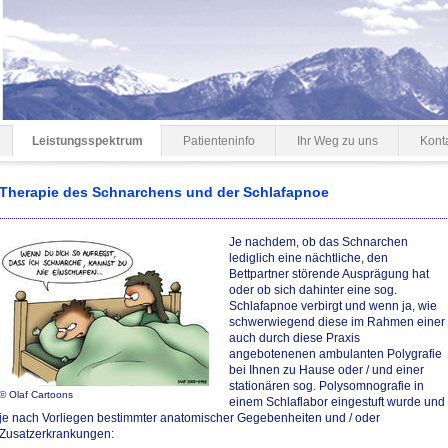
Leistungsspektrum
Patienteninfo
Ihr Weg zu uns
Kont
Therapie des Schnarchens und der Schlafapnoe
Je nachdem, ob das Schnarchen
lediglich eine nächtliche, den
Bettpartner störende Ausprägung hat
oder ob sich dahinter eine sog.
Schlafapnoe verbirgt und wenn ja, wie
schwerwiegend diese im Rahmen einer
auch durch diese Praxis
angebotenenen ambulanten Polygrafie
bei Ihnen zu Hause oder / und einer
stationären sog. Polysomnografie in
© Olaf Cartoons
einem Schlaflabor eingestuft wurde und
je nach Vorliegen bestimmter anatomischer Gegebenheiten und / oder
Zusatzerkrankungen: