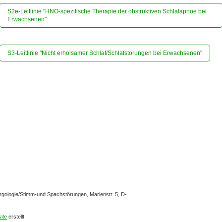
S2e-Leitlinie "HNO-spezifische Therapie der obstruktiven Schlafapnoe bei
Erwachsenen"
S3-Leitlinie "Nicht erholsamer Schlaf/Schlafstörungen bei Erwachsenen"
gologie/Stimm-und Spachstörungen, Marienstr. 5, D-
ite
erstellt.