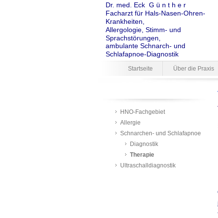
Dr. med. Eck G ü n t h e r
Facharzt für Hals-Nasen-Ohren-
Krankheiten,
Allergologie, Stimm- und
Sprachstörungen,
ambulante Schnarch- und
Schlafapnoe-Diagnostik
Startseite
Über die Praxis
HNO-Fachgebiet
Allergie
Schnarchen- und Schlafapnoe
Diagnostik
Therapie
Ultraschalldiagnostik