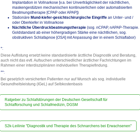
Implantation in Vollnarkose [v.a. bei Unverträglichkeit der nächtlichen,
maskengestützen mechanischen kontinuierlichen oder automatisierten
Beatmungstherapie [CPAP oder APAP])
Stationäre
Mund-kiefer-gesichtschirurgische Eingriffe
an Unter- und /
oder Oberkiefer in Vollnarkose
Nächtliche Überdruckbeatmungstherapie
(sog. nCPAP, nAPAP-Therapie.
Goldstandard ab einer höhergradigen Stärke eine nächtlichen, sog.
obstruktiven Schlafapnoe [
OSA
] mit Anpassung der in einem Schlaflabor)
*:
Diese Auflistung ersetzt keine standardisierte ärztliche Diagnostik und Beratung,
auch nicht das evtl. Aufsuchen unterschiedlicher ärztlicher Fachrichtungen im
Rahmen einer interdisziplinären individuellen Therapiefindung.
**:
Bei gesetzlich versicherten Patienten nur auf Wunsch als sog. individuelle
Gesundheitsleistung (IGeL) auf Selbkostenbasis
Ratgeber zu Schlafstörungen der Deutschen Gesellschaft für
Schlafforschung und Schlafmedizin, DGSM
S2k-Leilinie "Diagnostik und Therapie des Schnarchens bei Erwachsenen"