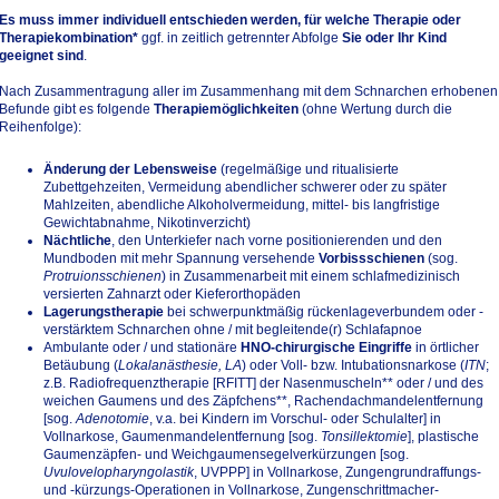
Es muss immer individuell entschieden werden, für welche Therapie oder
Therapiekombination*
ggf. in zeitlich getrennter Abfolge
Sie oder Ihr Kind
geeignet sind
.
Nach Zusammentragung aller im Zusammenhang mit dem Schnarchen erhobenen
Befunde gibt es folgende
Therapiemöglichkeiten
(ohne Wertung durch die
Reihenfolge):
Änderung der Lebensweise
(regelmäßige und ritualisierte
Zubettgehzeiten, Vermeidung abendlicher schwerer oder zu später
Mahlzeiten, abendliche Alkoholvermeidung, mittel- bis langfristige
Gewichtabnahme, Nikotinverzicht)
Nächtliche
, den Unterkiefer nach vorne positionierenden und den
Mundboden mit mehr Spannung versehende
Vorbissschienen
(sog.
Protruionsschienen
) in Zusammenarbeit mit einem schlafmedizinisch
versierten Zahnarzt oder Kieferorthopäden
Lagerungstherapie
bei schwerpunktmäßig rückenlageverbundem oder -
verstärktem Schnarchen ohne / mit begleitende(r) Schlafapnoe
Ambulante oder / und stationäre
HNO-chirurgische Eingriffe
in örtlicher
Betäubung (
Lokalanästhesie, LA
) oder Voll- bzw. Intubationsnarkose (
ITN
;
z.B. Radiofrequenztherapie [RFITT] der Nasenmuscheln** oder / und des
weichen Gaumens und des Zäpfchens**, Rachendachmandelentfernung
[sog.
Adenotomie
, v.a. bei Kindern im Vorschul- oder Schulalter] in
Vollnarkose, Gaumenmandelentfernung [sog.
Tonsillektomie
], plastische
Gaumenzäpfen- und Weichgaumensegelverkürzungen [sog.
Uvulovelopharyngolastik
, UVPPP] in Vollnarkose, Zungengrundraffungs-
und -kürzungs-Operationen in Vollnarkose, Zungenschrittmacher-